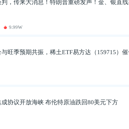
谈判，传来大消息！特朗普重磅发声！金、银直线
9.99W
与旺季预期共振，稀土ETF易方达（159715）
成协议开放海峡 布伦特原油跌回80美元下方