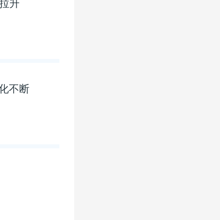
拉升
催化不断