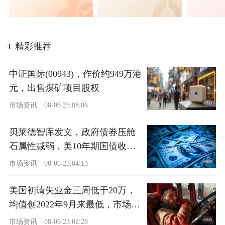
精彩推荐
中证国际(00943)，作价约949万港
元，出售煤矿项目股权
市场资讯
08-06 23:08:06
贝莱德智库发文，政府债券压舱
石属性减弱，美10年期国债收益
率近5%
市场资讯
08-06 23:04:13
美国初请失业金三周低于20万，
均值创2022年9月来最低，市场聚
焦7月非农
市场资讯
08-06 23:02:28