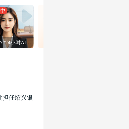
播中
金融界7*24小时Al直播
批担任绍兴银