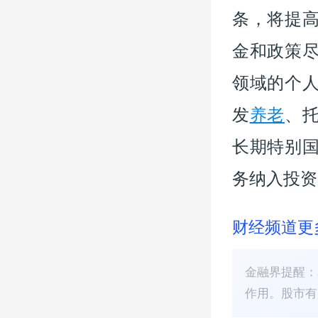
条，将提
金和政策
领域的个
发
养老
、
长期特别
务纳入投资
财经频道更
金融界提醒：
作用。股市