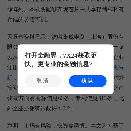
储阵列。本发明能够实现芯片中共享存储和私有
存储的灵活可配。
天眼查资料显示，沐曦集成电路（上海）股份有
限公司，成立于2020年，位于上海市，是一家
打开金融界，7X24获取更
以从事科技推广和应用服务业为主的企业。企业
快、更专业的金融信息>
注册资本40010万人民币。通过天眼查大
数据分
析
，沐曦集成电路（上海）股份有限公司共对外
取消
确认
投资了26家企业，参与招投标项目12次，财产
线索方面有商标信息63条，专利信息413条，此
外企业还拥有行政许可6个。
声明：市场有风险，投资需谨慎。本文为AI基于