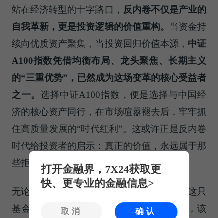
站在经济转型的十字路口，
反内卷不仅是产业的
自我革新，更是投资逻辑的价值重构。
当资金持
续向优质资产聚集，当投资回归价值本源，
中证
A100指数凭借均衡布局、龙头聚焦、长期主义
的“三重优势”，已然成为这场变革的核心受益者
之一。
选择中证A100指数，便是选择与中国经
济的核心资产同行，在市场喧嚣褪去后，牢牢抓
住高质量发展的“时代红利”。这或许正是反内卷
时代给投资者的启示：真正的价值，永远属于那
些拒绝内耗、专注创造的前行者。
打开金融界，7X24获取更
快、更专业的金融信息>
无论您是投资新人还是资深行家，不妨关注这只
基金—
华富中证A100ETF(561880)
的表现，该
取消
确认