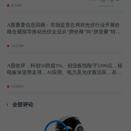
8.56W
A股重要信息回顾：市场监管总局对光伏行业开展价
格合规指导推动光伏企业从“拼价格”向“拼质量”转
变，中国证监会与香港证监会联合公布深化两地市场
务实合作的系列新举措
10.25W
A股收评：科创50跌超5%、创业板指险守3300点，核
电板块逆势走强，AI应用、电力及光伏股活跃，存储
芯片快板继续调整
10.09W
全部评论