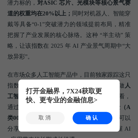
潜力标的，
对ASIC 芯片、光模块等核心景气赛
道的权重均在20%以上；
同时对机器人、智能穿
戴等具备“0-1”突破潜力的领域提前布局，精准
把握了产业发展的核心脉络。这种 “半主动” 策
略，让该指数在 2025 年 AI 产业景气周期中“大
放异彩”。
在市场众多人工智能产品中，目前独家跟踪这只
指数的
华富人工智能 ETF（
515980
）
可看做
人
打开金融界，7X24获取更
工智能行业的“小宽基”
。从长远角度来看来看，
快、更专业的金融信息>
通过
人工智能ETF（515980）及其联接基金（A
类008020，C类008021）
工具，投资者不仅可以
取消
确认
分享算力板块的景气发展，更有望深度把握 AI