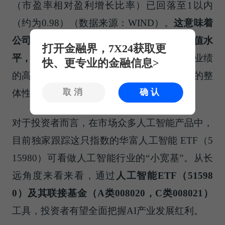
（市盈率相对盈利增长比率）已回落至1以内
（约为0.98）（数据来源：WIND）。
这意味着
公司的盈利增长速度能够匹配甚至超越其估值水
打开金融界，7X24获取更
平，表明板块已进入价值投资的合理区间。
业绩
快、更专业的金融信息>
的高增长正在不断消化估值压力，使得板块的整
取消
确认
体性价比显著提升。
对于投资者而言，在市场众多人工智能产品中，
目前独家跟踪这只指数的华富人工智能 ETF（5
15980）可看做人工智能行业的“小宽基”。从长
远角度来看来看，通过
人工智能ETF（51598
0）及其联接基金（A类008020，C类008021）
工具，投资者有望全面把握AI产业发展红利。