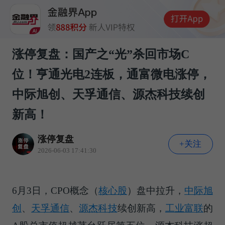
涨停复盘：国产之“光”杀回市场C
位！亨通光电2连板，通富微电涨停，
中际旭创、天孚通信、源杰科技续创
新高！
涨停复盘
+关注
2026-06-03 17:41:30
6月3日，
CPO概念（
核心股
）
盘中拉升，
中际旭
创
、
天孚通信
、
源杰科技
续创新高，
工业富联
的