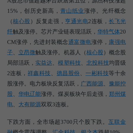
A股总市值超越茅台跃居第五位，源杰科技涨超
15%，创历史新高，
青山纸业
涨停。
光纤概念
（
核心股
）
反复走强，
亨通光电
2连板，
长飞光
纤
触及涨停。芯片产业链表现活跃，
华特气体
20
CM涨停，先进封装概念
通富微电
涨停，
康强电
子
、
立昂微
触及涨停。
机器人（
核心股
）
概念股
局部活跃，
实益达
、
模塑科技
、
北投科技
均晋级
2连板，
祥鑫科技
、
德昌股份
、
一彬科技
等十余
股涨停。电力板块反复活跃，
广西能源
、
豫能控
股
、
华电辽能
涨停。煤炭板块午后走强，
郑州煤
电
、
大有能源
双双3连板。
下跌方面，全市场超3700只个股下跌。
互联金
融
概念震荡调整，
汇金科技
、
银之杰
跌超10%，