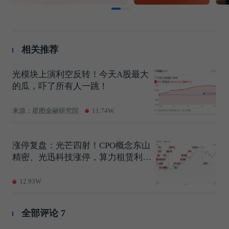
相关推荐
光模块上演利空反转！今天A股最大
的瓜，吓了所有人一跳！
来源：星图金融研究院
11.74W
涨停复盘：光芒四射！CPO概念东山
精密、光迅科技涨停，算力租赁利通
电子、东阳光3天2板，PCB概念沪电
股份、深南电路涨停！
12.93W
全部评论
7