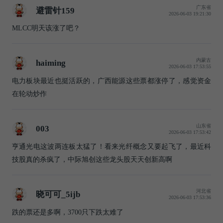
广东省
避雷针159
2026-06-03 19:21:30
MLCC明天该涨了吧？
内蒙古
haiming
2026-06-03 17:53:55
电力板块最近也挺活跃的，广西能源这些票都涨停了，感觉资金
在轮动炒作
山东省
003
2026-06-03 17:53:42
亨通光电这波两连板太猛了！看来光纤概念又要起飞了，最近科
技股真的杀疯了，中际旭创这些龙头股天天创新高啊
河北省
晓可可_5ijb
2026-06-03 17:53:36
跌的票还是多啊，3700只下跌太难了