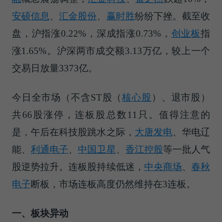
安硕信息
、
汇金股份
、
赢时胜
纷纷下挫。截至收
盘，沪指涨0.22%，深成指涨0.73%，
创业板
指
涨1.65%。沪深两市成交额3.13万亿，较上一个
交易日放量3373亿。
今日全市场（不含
ST股（
核心股
）
、退市股）
共66股涨停，连板股总数11只。值得注意的
是，午后在科技股跳水之际，
大唐发电
、华电辽
能、
利通电子
、
中国卫星
、
香江控股
等一批人气
股逆势拉升。连板股持续低迷，
中央商场
、
春秋
电子
断板，市场连板高度仍然维持在3连板。
一、板块异动