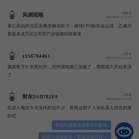
内蒙古
风调雨顺
2026-06-03 17:51:47
黄仁勋说的光互连概念确实给力，难怪CPO板块这么强，迈威尔
要是真成万亿公司那产业链都得跟着涨
山西省
z156784463
2026-06-03 17:51:38
煤炭股下午突然拉升，郑州煤电都三连板了，周期股又开始表演
了
山西省
财友D1D782E9
2026-06-03 17:51:36
机器人概念今天涨停的也不少，英伟达那个人形机器人消息刺激
的吧
帮我快速解读该事件的影响
机器人连板股多，实益达值得持有吗？