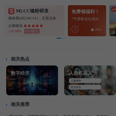
MLCC镍粉研发
免费领福利！
格林美(002340.SZ)：主营业务暂未涉及MLCC用纳米级镍粉的制造
7节课教你玩涨停
云南锗业
+10.00%
QFII重仓
相关热点
数字经济
人形机器人
泛微网络
亚信安全
相关推荐