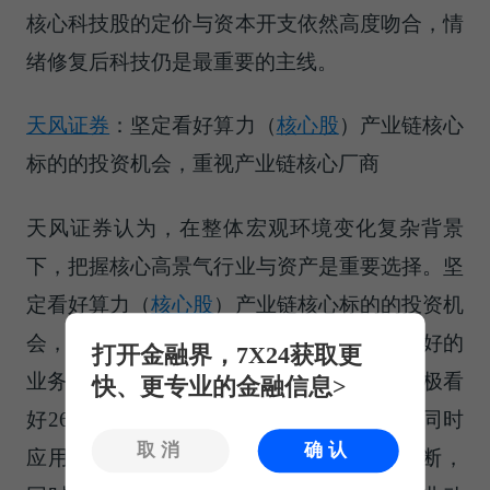
核心科技股的定价与资本开支依然高度吻合，情
绪修复后科技仍是最重要的主线。
天风证券
：坚定看好
算力（
核心股
）
产业链核心
标的的投资机会，重视产业链核心厂商
天风证券认为，在整体宏观环境变化复杂背景
下，把握核心高景气行业与资产是重要选择。坚
定看好
算力（
核心股
）
产业链核心标的的投资机
会，AI带动算力供应链核心标的有望实现较好的
打开金融界，7X24获取更
业务增长，重视产业链核心厂商。整体上积极看
快、更专业的金融信息>
好26年国内AI 基础设施需求延续高景气，同时
取消
确认
应用有望持续开花结果。中美AI 均进展不断，