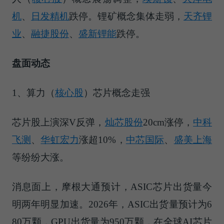
机
、
日发精机
跌停。锂矿概念集体走弱，
天齐锂
业
、
融捷股份
、
盛新锂能
跌停。
盘面动态
1、
算力（
核心股
）
芯片概念走强
芯片股上演深V反弹，
灿芯股份
20cm涨停，
中科
飞测
、
华虹宏力
涨超10%，
中芯国际
、
盛美上海
等纷纷大涨。
消息面上，摩根大通预计，ASIC芯片出货量今
明两年明显加速。2026年，ASIC出货量预计为6
80万颗，GPU出货量为950万颗，在全球
AI芯片