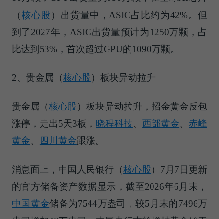
（
核心股
）
出货量中，ASIC占比约为42%。但
到了2027年，ASIC出货量预计为1250万颗，占
比达到53%，首次超过GPU的1090万颗。
2、
贵金属（
核心股
）
板块异动拉升
贵金属（
核心股
）
板块异动拉升，招金黄金反包
涨停，走出5天3板，
晓程科技
、
西部黄金
、
赤峰
黄金
、
四川黄金
跟涨。
消息面上，中国人民
银行（
核心股
）
7月7日更新
的官方储备资产数据显示，截至2026年6月末，
中国黄金
储备为7544万盎司，较5月末的7496万