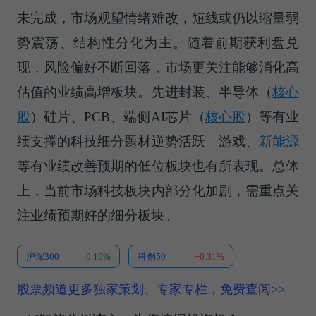
未完成，市场观望情绪难改，短线或仍以缩量弱
势震荡、结构性分化为主。随着前期获利盘兑
现，风险偏好不断回落，市场更关注能够消化高
估值的业绩高增板块。先进封装、
半导体（
核心
股
）
硅片、PCB、端侧
AI芯片（
核心股
）
等有业
绩支撑的科技细分题材逆势活跃。游戏、
新能源
等有业绩改善预期的低位板块也有所表现。总体
上，当前市场科技板块内部分化加剧，需重点关
注业绩预期好的细分板块。
沪深300
-0.19%
科创50
+0.31%
股票频道更多独家策划、专家专栏，免费查阅>>