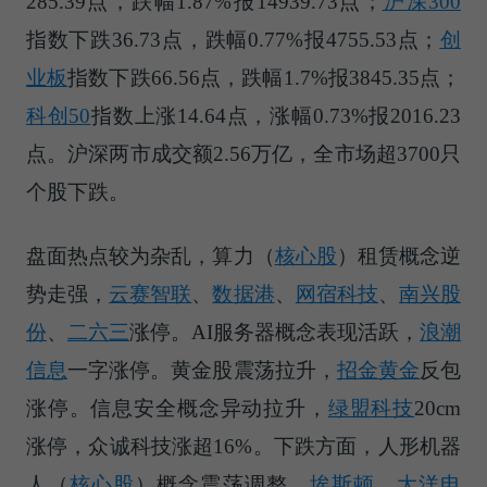
285.39点，跌幅1.87%报14939.73点；
沪深300
指数下跌36.73点，跌幅0.77%报4755.53点；
创
业板
指数下跌66.56点，跌幅1.7%报3845.35点；
科创50
指数上涨14.64点，涨幅0.73%报2016.23
点。沪深两市成交额2.56万亿，全市场超3700只
个股下跌。
盘面热点较为杂乱，
算力（
核心股
）
租赁概念逆
势走强，
云赛智联
、
数据港
、
网宿科技
、
南兴股
份
、
二六三
涨停。AI服务器概念表现活跃，
浪潮
信息
一字涨停。黄金股震荡拉升，
招金黄金
反包
涨停。信息安全概念异动拉升，
绿盟科技
20cm
涨停，众诚科技涨超16%。下跌方面，
人形机器
人（
核心股
）
概念震荡调整，
埃斯顿
、
大洋电