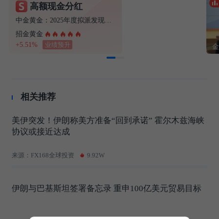
高额现金分红
免费领福利！
中金黄金：2025年度拟派发现金红利22.20亿元
7节课教你玩涨停
招金黄金
+5.51%
业绩预升
相关推荐
美伊突发！伊朗称美方准备“回到承诺” 霍尔木兹海峡
协议或接近达成
来源：FX168全球投资
9.92W
伊朗与巴基斯坦签署备忘录 重申100亿美元贸易目标